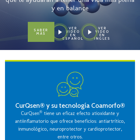
y en balance
VER
VER
SABER
VIDEO
VIDEO
MÁS
EN
EN
ESPAÑOL
INGLES
CurQsen® y su tecnología Coamorfo®
®
CurQsen
tiene un eficaz efecto atioxidante y
antiinflamatorio que ofrece beneficios: antiartrítico,
inmunológico, neuroprotector y cardioprotector,
entre otros.