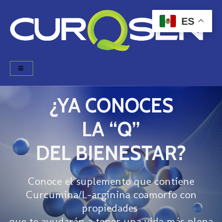
ES
¿YA CONOCES
LA “Q”
DEL BIENESTAR?
Conoce el suplemento que contiene
Curcumina/L-arginina coamorfo con
propiedades
que te ayudarán a tener una vida más plena