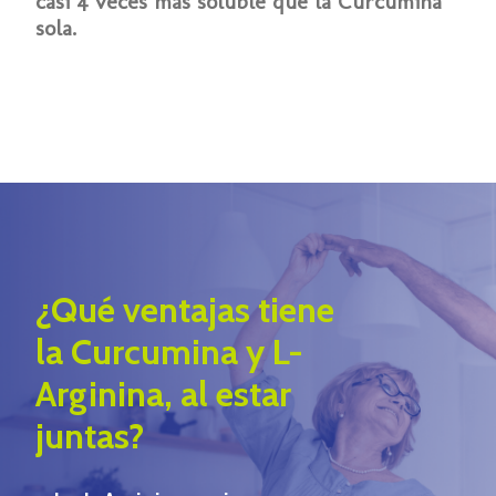
casi 4 veces más soluble que la Curcumina
sola.
¿Qué ventajas tiene
la Curcumina y L-
Arginina, al estar
juntas?