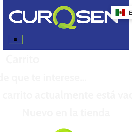
Carrito
e que te interese…
u carrito actualmente está vac
Nuevo en la tienda