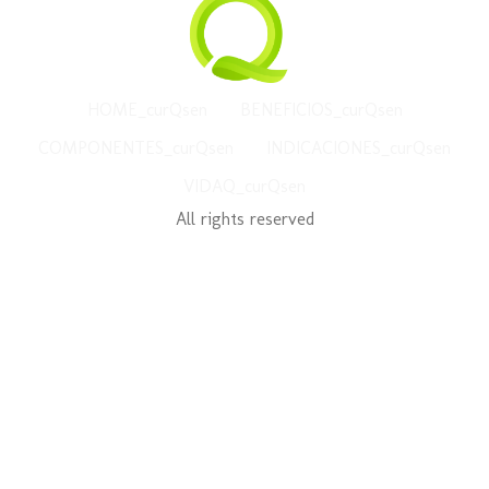
HOME_curQsen
BENEFICIOS_curQsen
COMPONENTES_curQsen
INDICACIONES_curQsen
VIDAQ_curQsen
All rights reserved