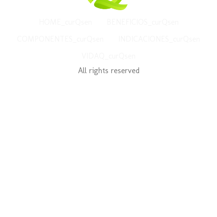
HOME_curQsen
BENEFICIOS_curQsen
COMPONENTES_curQsen
INDICACIONES_curQsen
VIDAQ_curQsen
All rights reserved